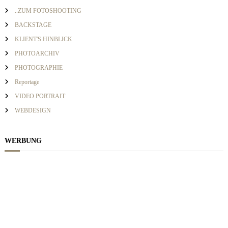
v
a
..ZUM FOTOSHOOTING
c
BACKSTAGE
h
i
KLIENT'S HINBLICK
:
PHOTOARCHIV
g
PHOTOGRAPHIE
Reportage
a
VIDEO PORTRAIT
WEBDESIGN
t
i
WERBUNG
o
n