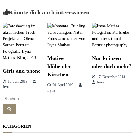
e
e
s
Könnte dich auch interessieren
i
s
i
o
t
n
&
b
r
r
a
Motive
Nur knipsen
n
a
d
blühender
oder doch mehr?
Girls and phone
c
Kirschen
g
o
17. Dezember 2018
n
18. Juni 2019
Iryna
20. April 2019
s
Iryna
Iryna
s
u
S
l
u
t
n
i
S
c
u
n
h
c
g
h
e
a
e
KATEGORIEN
n
n
n