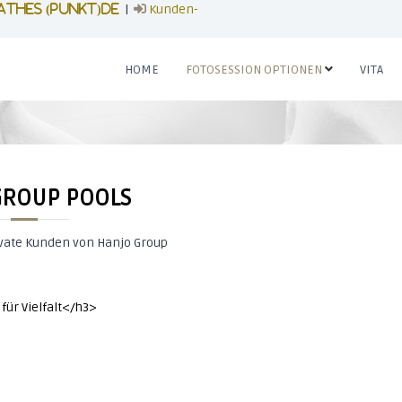
|
Kunden-
athes (punkt)de
HOME
FOTOSESSION OPTIONEN
VITA
GROUP POOLS
vate Kunden von Hanjo Group
für Vielfalt</h3>