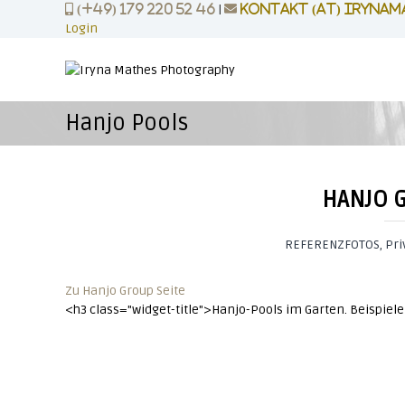
Z
|
(+49) 179 220 52 46
kontakt (at) irynam
u
Login
m
P
p
I
H
o
n
O
r
h
T
Hanjo Pools
t
a
O
l
r
P
t
a
R
s
i
HANJO 
p
O
t
r
|
i
REFERENZFOTOS, Pri
b
n
g
r
Zu Hanjo Group Seite
e
a
<h3 class="widget-title">Hanjo-Pools im Garten. Beispiele 
n
n
d
|
b