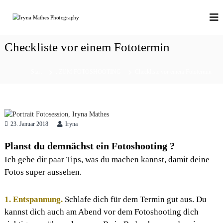
Z
u
P
p
o
m
H
r
I
O
t
Checkliste vor einem Fototermin
n
T
r
h
a
O
a
i
Start
..ZUM FOTOSHOOTING
Checkliste vor einem Fototermin
P
l
t
R
|
t
b
s
O
r
p
a
r
n
23. Januar 2018
Iryna
i
d
n
|
Planst du demnächst ein Fotoshooting ?
b
g
Ich gebe dir paar Tips, was du machen kannst, damit deine
o
e
u
Fotos super aussehen.
n
d
o
i
1. Entspannung.
Schlafe dich für dem Termin gut aus. Du
r
kannst dich auch am Abend vor dem Fotoshooting dich
|
s