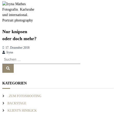
t
r
Nur knipsen
a
oder doch mehr?
g
17. Dezember 2018
Iryna
S
s
u
S
c
u
n
h
c
h
e
e
KATEGORIEN
n
n
a
n
a
..ZUM FOTOSHOOTING
v
c
BACKSTAGE
h
KLIENT'S HINBLICK
: