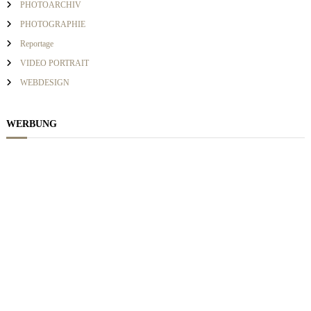
i
PHOTOARCHIV
PHOTOGRAPHIE
g
Reportage
VIDEO PORTRAIT
a
WEBDESIGN
t
WERBUNG
i
o
n