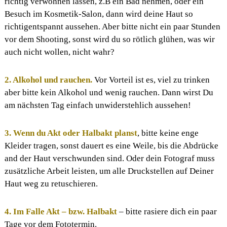
richtig verwöhnen lassen, z.B ein Bad nehmen, oder ein
e
Besuch im Kosmetik-Salon, dann wird deine Haut so
s
richtigentspannt aussehen. Aber bitte nicht ein paar Stunden
s
i
vor dem Shooting, sonst wird du so rötlich glühen, was wir
o
auch nicht wollen, nicht wahr?
n
&
b
2. Alkohol und rauchen.
Vor Vorteil ist es, viel zu trinken
r
a
aber bitte kein Alkohol und wenig rauchen. Dann wirst Du
n
am nächsten Tag einfach unwiderstehlich aussehen!
d
c
o
3. Wenn du Akt oder Halbakt planst
, bitte keine enge
n
Kleider tragen, sonst dauert es eine Weile, bis die Abdrücke
s
u
and der Haut verschwunden sind. Oder dein Fotograf muss
l
zusätzliche Arbeit leisten, um alle Druckstellen auf Deiner
t
i
Haut weg zu retuschieren.
n
g
4. Im Falle Akt – bzw. Halbakt
– bitte rasiere dich ein paar
Tage vor dem Fototermin.