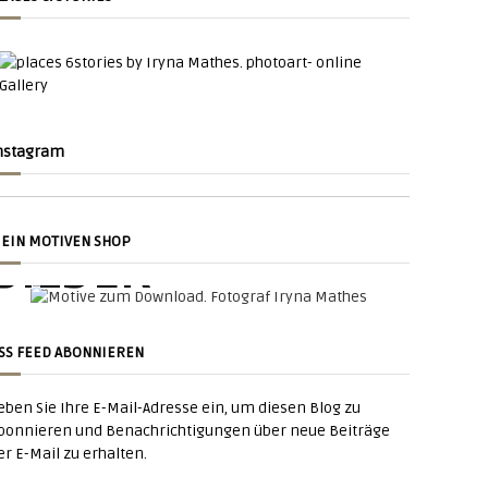
nstagram
NACHT
SU
EIN MOTIVEN SHOP
BILDER
SU
tadt Am Nacht
SS FEED ABONNIEREN
zum
eben Sie Ihre E-Mail-Adresse ein, um diesen Blog zu
Zum downloaden
bonnieren und Benachrichtigungen über neue Beiträge
er E-Mail zu erhalten.