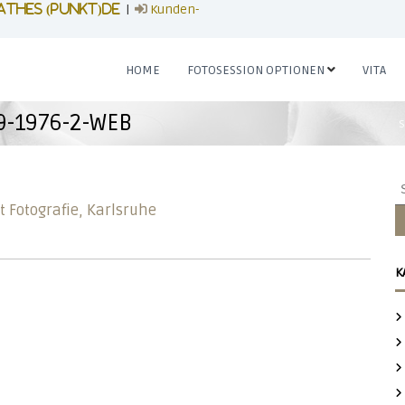
|
Kunden-
athes (punkt)de
HOME
FOTOSESSION OPTIONEN
VITA
19-1976-2-WEB
S
S
u
c
h
e
K
n
n
a
c
h
: