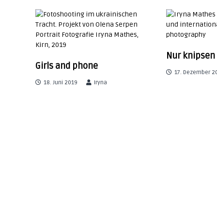
o
u
t
d
o
r
i
Nur knipsen
Girls and phone
r
a
17. Dezember 2
|
18. Juni 2019
Iryna
s
g
e
s
s
s
i
n
o
n
a
&
b
v
r
a