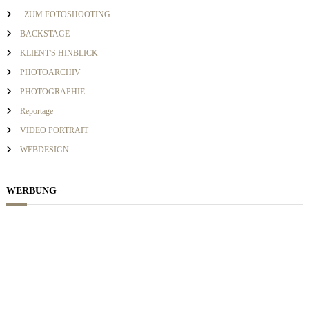
v
a
..ZUM FOTOSHOOTING
c
BACKSTAGE
h
i
KLIENT'S HINBLICK
:
PHOTOARCHIV
g
PHOTOGRAPHIE
Reportage
a
VIDEO PORTRAIT
WEBDESIGN
t
i
WERBUNG
o
n