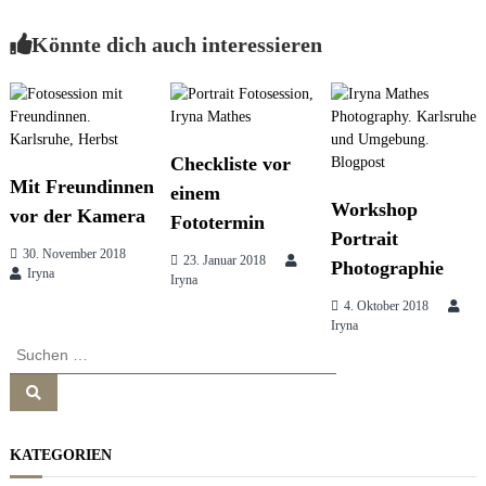
e
e
s
Könnte dich auch interessieren
i
s
i
o
t
n
&
b
r
Checkliste vor
r
Mit Freundinnen
einem
a
Workshop
vor der Kamera
n
a
Fototermin
d
Portrait
c
30. November 2018
23. Januar 2018
Photographie
g
o
Iryna
Iryna
n
4. Oktober 2018
s
Iryna
s
u
S
l
u
t
n
i
S
c
u
n
h
c
g
h
e
a
e
KATEGORIEN
n
n
n