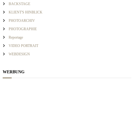
c
i
BACKSTAGE
h
KLIENT'S HINBLICK
:
g
PHOTOARCHIV
PHOTOGRAPHIE
a
Reportage
VIDEO PORTRAIT
t
WEBDESIGN
i
WERBUNG
o
n