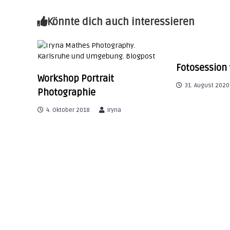
e
n
d
Könnte dich auch interessieren
i
c
o
t
n
Fotosession 
s
r
Workshop Portrait
u
31. August 2020
Photographie
l
a
t
4. Oktober 2018
Iryna
i
g
n
g
s
n
a