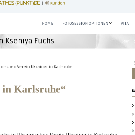
|
Kunden-
athes (punkt)de
HOME
FOTOSESSION OPTIONEN
VITA
n Kseniya Fuchs
Start
S
u
c
h
e
 in Karlsruhe“
K
n
n
a
c
h
: