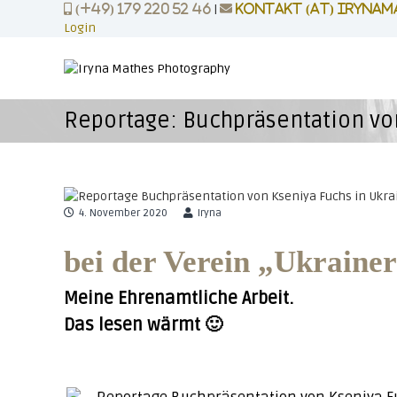
Z
|
(+49) 179 220 52 46
kontakt (at) irynam
u
Login
m
P
p
I
H
o
n
O
r
h
T
Reportage: Buchpräsentation vo
t
a
O
l
r
P
t
a
R
s
i
p
O
t
r
4. November 2020
Iryna
|
i
b
n
bei der Verein „Ukrainer
g
r
e
a
Meine Ehrenamtliche Arbeit.
n
n
Das lesen wärmt 🙂
d
|
b