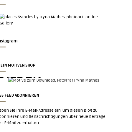
nstagram
NACHT
SU
EIN MOTIVEN SHOP
BILDER
SU
tadt Am Nacht
SS FEED ABONNIEREN
zum
eben Sie Ihre E-Mail-Adresse ein, um diesen Blog zu
Zum downloaden
bonnieren und Benachrichtigungen über neue Beiträge
er E-Mail zu erhalten.