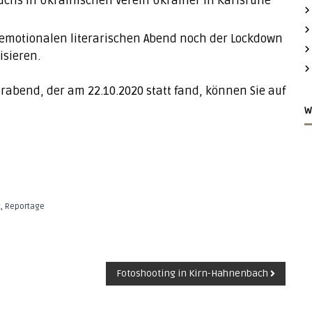
 emotionalen literarischen Abend noch der Lockdown
sieren.
urabend, der am 22.10.2020 statt fand, können Sie auf
W
,
t
Reportage
Fotoshooting in Kirn-Hahnenbach