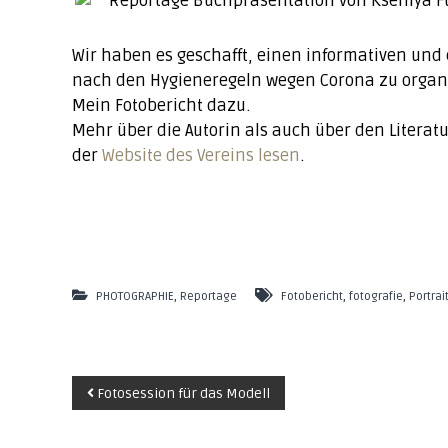
o
u
Wir haben es geschafft, einen informativen und
d
nach den Hygieneregeln wegen Corona zu organi
o
Mein Fotobericht dazu.
i
Mehr über die Autorin als auch über den Literat
r
der
Website des Vereins lesen
.
|
s
e
s
s
i
,
,
,
PHOTOGRAPHIE
Reportage
Fotobericht
fotografie
Portrai
o
n
&
b
B
Fotosession für das Modell
r
a