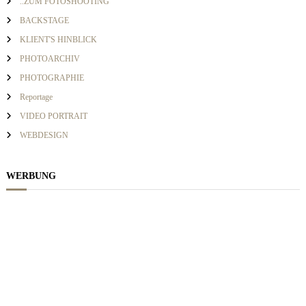
..ZUM FOTOSHOOTING
c
BACKSTAGE
i
h
KLIENT'S HINBLICK
:
PHOTOARCHIV
g
PHOTOGRAPHIE
a
Reportage
VIDEO PORTRAIT
t
WEBDESIGN
i
WERBUNG
o
n