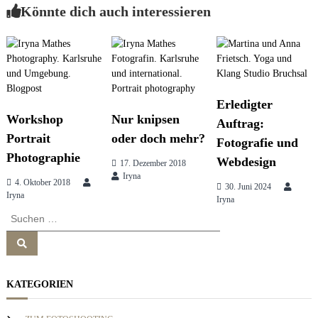
Könnte dich auch interessieren
e
i
s
s
t
i
o
n
r
&
b
Erledigter
r
Workshop
Nur knipsen
Auftrag:
a
a
Portrait
oder doch mehr?
n
Fotografie und
d
Photographie
g
Webdesign
17. Dezember 2018
c
Iryna
o
4. Oktober 2018
30. Juni 2024
n
Iryna
s
Iryna
s
S
u
u
l
n
S
t
c
u
i
h
c
n
h
a
e
e
g
KATEGORIEN
n
n
n
v
a