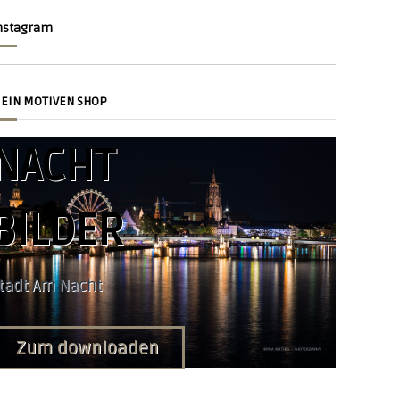
nstagram
EIN MOTIVEN SHOP
NACHT
SU
BILDER
SU
tadt Am Nacht
zum
Zum downloaden