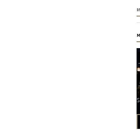
I
M
S