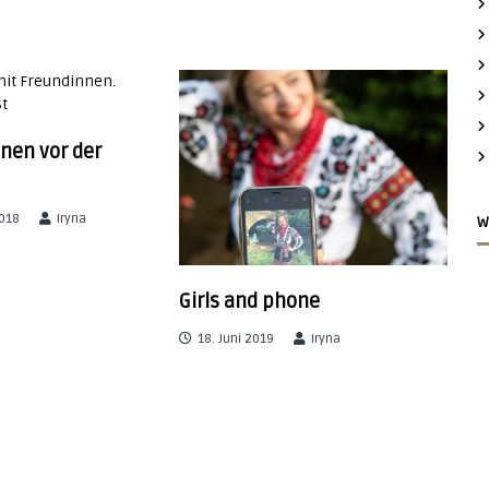
:
nen vor der
018
Iryna
W
Girls and phone
18. Juni 2019
Iryna