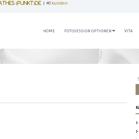
|
Kunden-
athes (punkt)de
HOME
FOTOSESSION OPTIONEN
VITA
S
u
c
h
e
K
n
n
a
c
h