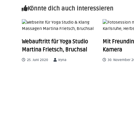
o
Könnte dich auch interessieren
u
i
d
o
t
i
r
r
Webauftritt für Yoga Studio
Mit Freundin
|
Martina Frietsch, Bruchsal
Kamera
s
a
25. Juni 2020
Iryna
30. November 2
e
s
g
s
i
s
o
n
n
&
b
a
r
a