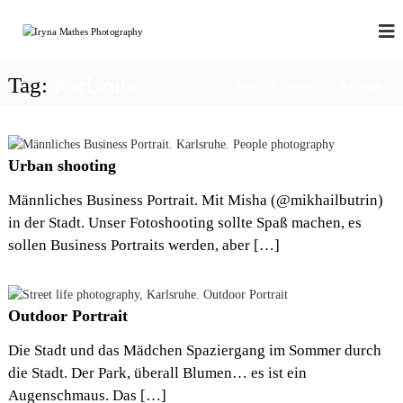
Z
u
P
p
o
m
H
r
I
O
t
Tag:
Karlsruhe
n
Start
Projects
Karlsruhe
T
r
h
a
O
a
i
P
l
t
R
|
t
Urban shooting
b
s
O
r
p
Männliches Business Portrait. Mit Misha (@mikhailbutrin)
a
r
in der Stadt. Unser Fotoshooting sollte Spaß machen, es
n
i
d
sollen Business Portraits werden, aber […]
n
|
b
g
o
e
u
n
Outdoor Portrait
d
o
Die Stadt und das Mädchen Spaziergang im Sommer durch
i
r
die Stadt. Der Park, überall Blumen… es ist ein
|
Augenschmaus. Das […]
s