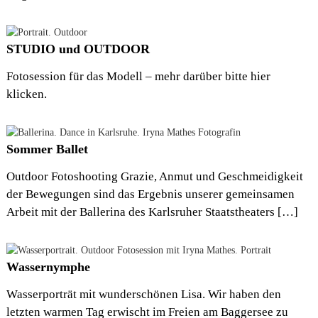
e
s
s
STUDIO und OUTDOOR
i
o
Fotosession für das Modell – mehr darüber bitte hier
n
&
klicken.
b
r
a
n
Sommer Ballet
d
c
Outdoor Fotoshooting Grazie, Anmut und Geschmeidigkeit
o
n
der Bewegungen sind das Ergebnis unserer gemeinsamen
s
Arbeit mit der Ballerina des Karlsruher Staatstheaters […]
u
l
t
i
Wassernymphe
n
g
Wasserporträt mit wunderschönen Lisa. Wir haben den
letzten warmen Tag erwischt im Freien am Baggersee zu