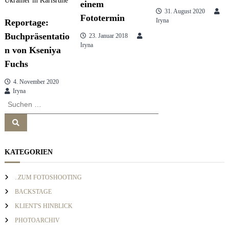
einem
31. August 2020
a
Fototermin
Iryna
Reportage:
Buchpräsentatio
23. Januar 2018
g
Iryna
n von Kseniya
Fuchs
s
4. November 2020
Iryna
n
S
u
a
S
c
u
h
c
h
e
v
e
KATEGORIEN
n
n
n
i
a
..ZUM FOTOSHOOTING
c
BACKSTAGE
h
g
KLIENT'S HINBLICK
:
PHOTOARCHIV