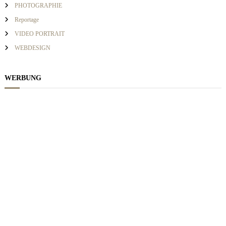
a
PHOTOGRAPHIE
Reportage
t
VIDEO PORTRAIT
WEBDESIGN
i
o
WERBUNG
n