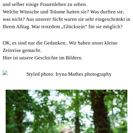
und selber einige Frauenleben zu sehen.
e
s
Welche Wünsche und Träume hatten sie? Was durften sie,
s
was nicht? Aus unserer Sicht waren sie sehr eingeschränkt in
i
Ihrem Alltag. War trotzdem „Glücksein“ für sie möglich?
o
n
&
OK, es sind nur die Gedanken.. Wir haben unser kleine
b
r
Zeitreise gemacht.
a
Hier ist unsere Geschichte im Bildern.
n
d
c
o
n
s
u
l
t
i
n
g