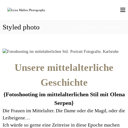
Z
u
P
p
o
m
H
r
I
O
t
Styled photo
n
Start
Projects
Styled photo
T
r
h
a
O
a
i
P
l
t
R
|
t
b
s
O
r
p
Unsere mittelalterliche
a
r
n
i
d
Geschichte
n
|
b
g
o
e
{Fotoshooting im mittelalterlichen Stil mit Olena
u
n
Serpen}
d
o
Die Frauen im Mittelalter. Die Dame oder die Magd, oder die
i
Leibeigene…
r
|
Ich würde so gerne eine Zeitreise in diese Epoche machen
s