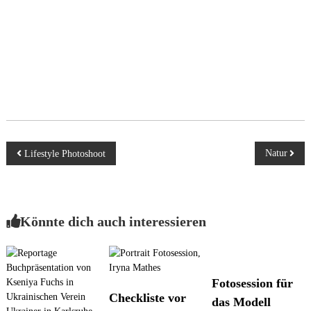
B
Natur
Lifestyle Photoshoot
e
Könnte dich auch interessieren
i
t
Fotosession für
r
Checkliste vor
das Modell