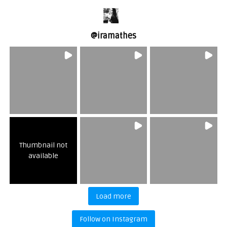
@
iramathes
Thumbnail not
available
Load more
Follow on Instagram