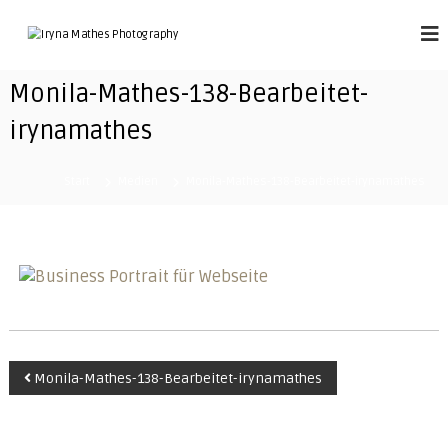
Z
u
P
p
m
o
H
r
I
O
Monila-Mathes-138-Bearbeitet-
t
n
T
r
h
a
irynamathes
O
a
i
P
l
t
t
R
|
Start
Medien
Monila-Mathes-138-Bearbeitet-irynamathes
b
s
O
r
p
a
r
n
i
d
n
|
g
b
o
e
u
n
d
B
o
Monila-Mathes-138-Bearbeitet-irynamathes
i
r
e
|
s