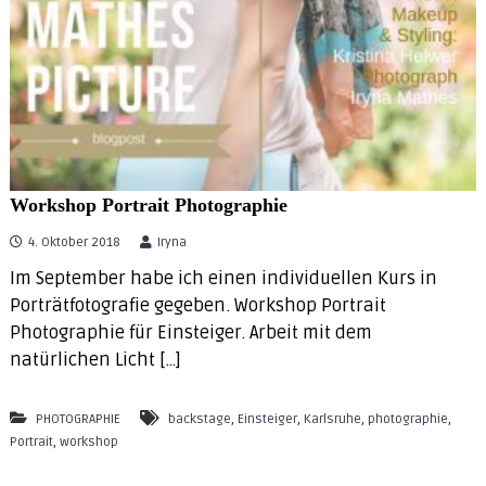
e
s
s
i
o
n
&
b
r
a
Workshop Portrait Photographie
n
d
4. Oktober 2018
Iryna
c
o
Im September habe ich einen individuellen Kurs in
n
Porträtfotografie gegeben. Workshop Portrait
s
u
Photographie für Einsteiger. Arbeit mit dem
l
natürlichen Licht […]
t
i
n
,
,
,
,
PHOTOGRAPHIE
backstage
Einsteiger
Karlsruhe
photographie
g
,
Portrait
workshop