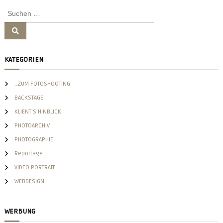
S
u
c
S
u
h
c
h
e
e
KATEGORIEN
n
n
n
a
..ZUM FOTOSHOOTING
c
BACKSTAGE
h
KLIENT'S HINBLICK
:
PHOTOARCHIV
PHOTOGRAPHIE
Reportage
VIDEO PORTRAIT
WEBDESIGN
WERBUNG