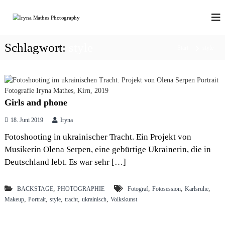
Z
u
P
p
o
m
H
r
I
O
t
Schlagwort:
style
n
Start
style
T
r
h
a
O
a
i
P
l
t
R
|
t
b
s
O
Girls and phone
r
p
a
18. Juni 2019
Iryna
r
n
i
d
Fotoshooting in ukrainischer Tracht. Ein Projekt von
n
|
Musikerin Olena Serpen, eine gebürtige Ukrainerin, die in
b
g
Deutschland lebt. Es war sehr […]
o
e
u
n
d
o
,
,
,
,
BACKSTAGE
PHOTOGRAPHIE
Fotograf
Fotosession
Karlsruhe
i
,
,
,
,
,
Makeup
Portrait
style
tracht
ukrainisch
Volkskunst
r
|
s