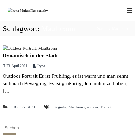
Z
u
P
p
o
m
H
r
I
O
t
Schlagwort:
Maulbronn
n
Start
Maulbronn
T
r
h
a
O
a
i
P
l
t
R
|
t
Dynamisch in der Stadt
b
s
O
r
p
23. April 2021
Iryna
a
r
n
Outdoor Portrait Es ist Frühling, es ist warm und man sehnt
i
d
sich nach Bewegung. Es ist großartig, Jemanden zu haben,
n
|
[…]
b
g
o
e
u
n
,
,
,
PHOTOGRAPHIE
fotografie
Maulbronn
outdoor
Portrait
d
o
i
r
S
|
u
s