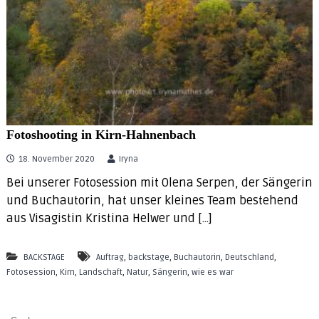
e
s
s
i
o
n
&
b
r
a
Fotoshooting in Kirn-Hahnenbach
n
d
18. November 2020
Iryna
c
o
Bei unserer Fotosession mit Olena Serpen, der Sängerin
n
und Buchautorin, hat unser kleines Team bestehend
s
u
aus Visagistin Kristina Helwer und […]
l
t
i
,
,
,
,
BACKSTAGE
Auftrag
backstage
Buchautorin
Deutschland
n
,
,
,
,
,
Fotosession
Kirn
Landschaft
Natur
Sängerin
wie es war
g
S