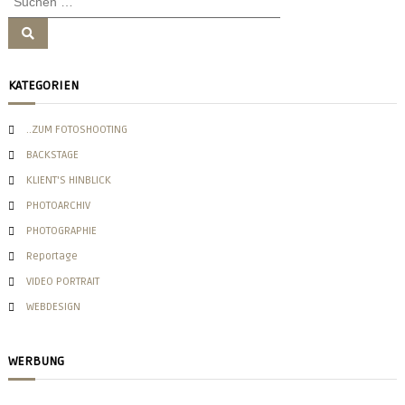
u
c
S
u
h
c
h
e
e
KATEGORIEN
n
n
n
a
..ZUM FOTOSHOOTING
c
BACKSTAGE
h
KLIENT'S HINBLICK
:
PHOTOARCHIV
PHOTOGRAPHIE
Reportage
VIDEO PORTRAIT
WEBDESIGN
WERBUNG