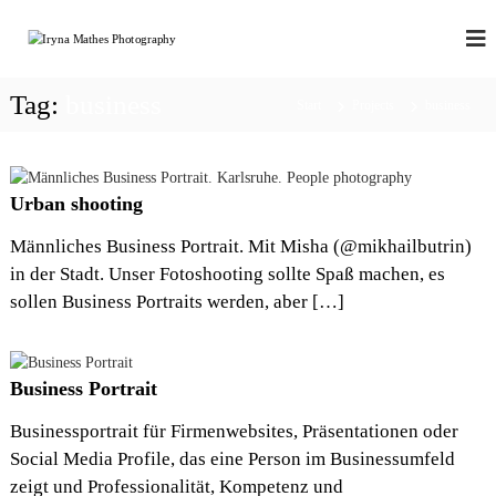
Z
u
P
p
o
m
H
r
I
O
t
Tag:
business
n
Start
Projects
business
T
r
h
a
O
a
i
P
l
t
R
|
t
Urban shooting
b
s
O
r
p
Männliches Business Portrait. Mit Misha (@mikhailbutrin)
a
r
in der Stadt. Unser Fotoshooting sollte Spaß machen, es
n
i
d
sollen Business Portraits werden, aber […]
n
|
b
g
o
e
u
n
Business Portrait
d
o
Businessportrait für Firmenwebsites, Präsentationen oder
i
r
Social Media Profile, das eine Person im Businessumfeld
|
zeigt und Professionalität, Kompetenz und
s