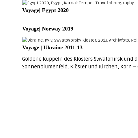
o
Voyage| Egypt 2020
u
d
o
Voyage| Norway 2019
i
r
Voyage | Ukraine 2011-13
|
s
Goldene Kuppeln des Klosters Swyatohirsk und d
e
Sonnenblumenfeld. Klöster und Kirchen, Korn – 
s
s
i
o
n
&
b
r
a