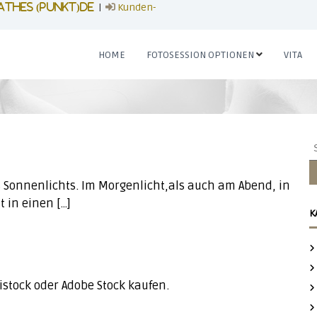
|
Kunden-
athes (punkt)de
HOME
FOTOSESSION OPTIONEN
VITA
S
u
c
 Sonnenlichts. Im Morgenlicht,als auch am Abend, in
h
e
 in einen […]
K
n
n
a
c
h
 istock oder Adobe Stock kaufen.
: