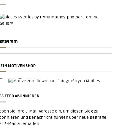
nstagram
NACHT
SU
EIN MOTIVEN SHOP
BILDER
SU
tadt Am Nacht
SS FEED ABONNIEREN
zum
eben Sie Ihre E-Mail-Adresse ein, um diesen Blog zu
Zum downloaden
bonnieren und Benachrichtigungen über neue Beiträge
er E-Mail zu erhalten.