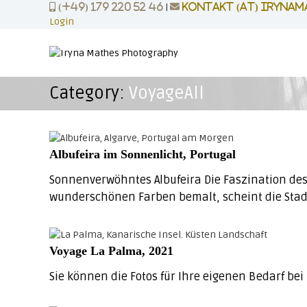
Z
|
(+49) 179 220 52 46
kontakt (at) irynam
u
Login
m
P
p
I
H
o
n
O
r
h
T
Category:
VoyageAll
t
a
O
l
r
P
t
a
R
s
i
p
O
Albufeira im Sonnenlicht, Portugal
t
r
|
i
Sonnenverwöhntes Albufeira Die Faszination des
b
n
wunderschönen Farben bemalt, scheint die Stadt
g
r
e
a
n
n
Voyage La Palma, 2021
d
Sie können die Fotos für Ihre eigenen Bedarf bei
|
b