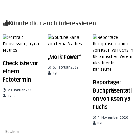
e
e
s
s
i
Könnte dich auch interessieren
i
o
n
&
t
b
r
a
r
„Work Power“
n
Checkliste vor
d
6. Februar 2019
einem
c
a
Iryna
o
Fototermin
Reportage:
n
s
g
Buchpräsentati
23. Januar 2018
u
Iryna
on von Kseniya
l
s
t
Fuchs
i
n
4. November 2020
n
g
Iryna
S
u