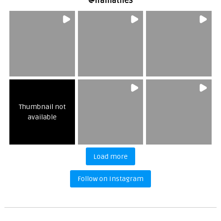
@
iramathes
Thumbnail not
available
Load more
Follow on Instagram