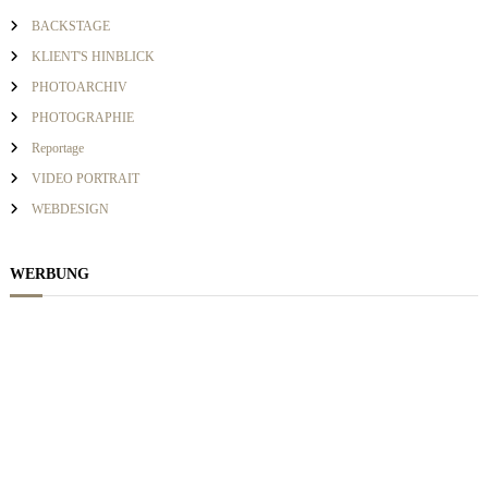
c
BACKSTAGE
h
i
KLIENT'S HINBLICK
:
PHOTOARCHIV
g
PHOTOGRAPHIE
Reportage
a
VIDEO PORTRAIT
WEBDESIGN
t
i
WERBUNG
o
n