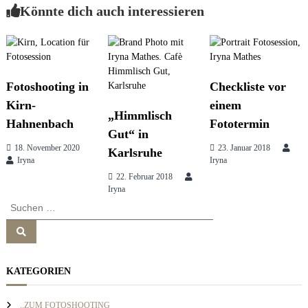
Könnte dich auch interessieren
e
i
s
s
t
i
o
n
r
Fotoshooting in
Checkliste vor
&
b
Kirn-
einem
r
„Himmlisch
a
Hahnenbach
Fototermin
a
Gut“ in
n
d
18. November 2020
23. Januar 2018
Karlsruhe
g
c
Iryna
Iryna
o
22. Februar 2018
n
Iryna
s
s
S
u
u
l
n
S
c
t
u
h
i
c
h
n
e
a
e
KATEGORIEN
g
n
n
n
v
a
..ZUM FOTOSHOOTING