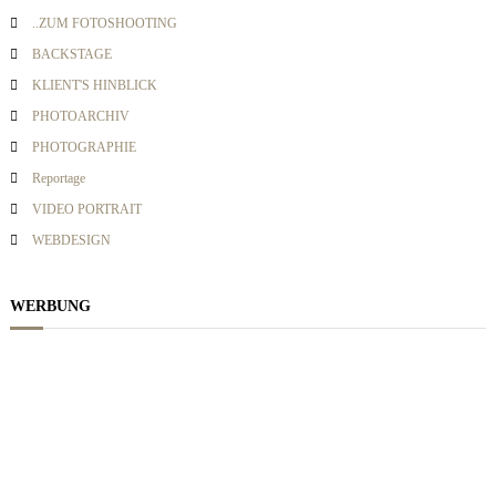
v
a
..ZUM FOTOSHOOTING
c
BACKSTAGE
h
i
KLIENT'S HINBLICK
:
PHOTOARCHIV
g
PHOTOGRAPHIE
Reportage
a
VIDEO PORTRAIT
WEBDESIGN
t
i
WERBUNG
o
n