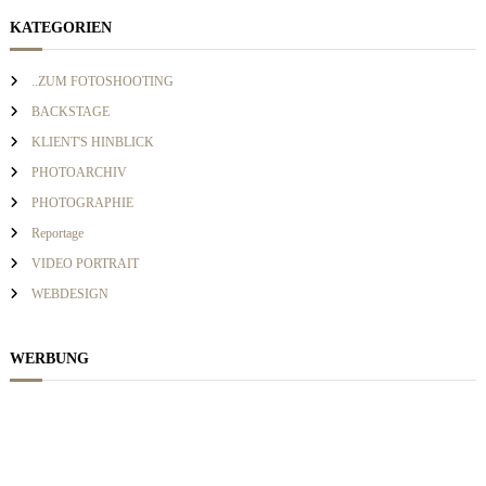
h
e
v
e
KATEGORIEN
n
n
n
i
a
..ZUM FOTOSHOOTING
c
BACKSTAGE
h
g
KLIENT'S HINBLICK
:
PHOTOARCHIV
a
PHOTOGRAPHIE
Reportage
t
VIDEO PORTRAIT
i
WEBDESIGN
o
WERBUNG
n