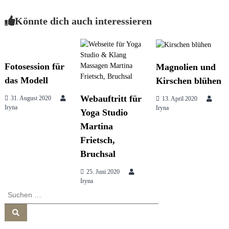
e
e
s
Könnte dich auch interessieren
i
s
i
o
t
n
&
Fotosession für
Magnolien und
b
r
das Modell
Kirschen blühen
r
a
Webauftritt für
31. August 2020
13. April 2020
n
a
Iryna
Iryna
d
Yoga Studio
c
Martina
g
o
n
Frietsch,
s
Bruchsal
s
u
l
25. Juni 2020
t
n
Iryna
i
S
n
u
g
a
S
c
u
h
c