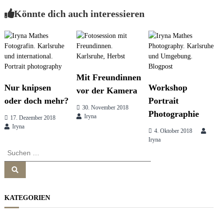
e
Könnte dich auch interessieren
i
s
s
i
t
o
n
&
r
b
Mit Freundinnen
r
Nur knipsen
Workshop
a
vor der Kamera
a
n
oder doch mehr?
Portrait
d
30. November 2018
Photographie
c
g
Iryna
17. Dezember 2018
o
Iryna
n
4. Oktober 2018
s
Iryna
s
u
S
l
u
t
n
S
c
i
u
h
c
n
h
e
a
g
e
KATEGORIEN
n
n
n