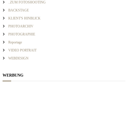
v
a
..ZUM FOTOSHOOTING
c
BACKSTAGE
h
i
KLIENT'S HINBLICK
:
PHOTOARCHIV
g
PHOTOGRAPHIE
Reportage
a
VIDEO PORTRAIT
WEBDESIGN
t
i
WERBUNG
o
n