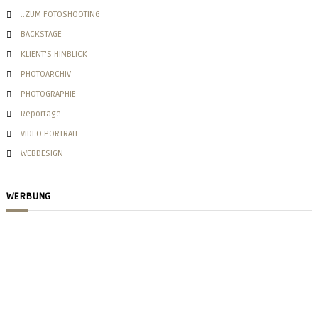
i
a
..ZUM FOTOSHOOTING
c
BACKSTAGE
h
g
KLIENT'S HINBLICK
:
PHOTOARCHIV
a
PHOTOGRAPHIE
Reportage
t
VIDEO PORTRAIT
i
WEBDESIGN
o
WERBUNG
n