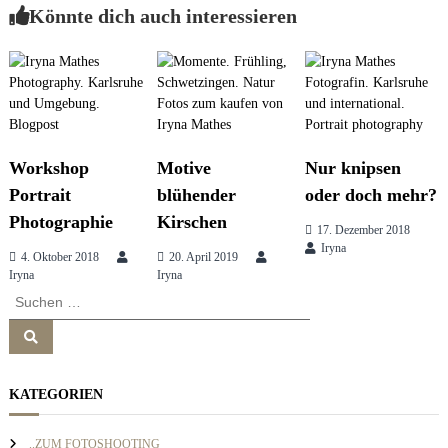
Könnte dich auch interessieren
e
i
s
s
t
i
o
n
r
&
b
r
Workshop
Motive
Nur knipsen
a
a
Portrait
blühender
oder doch mehr?
n
d
Photographie
Kirschen
g
17. Dezember 2018
c
Iryna
o
4. Oktober 2018
20. April 2019
n
Iryna
Iryna
s
s
S
u
u
l
n
S
c
t
u
h
i
c
h
n
e
a
e
KATEGORIEN
g
n
n
n
v
a
..ZUM FOTOSHOOTING