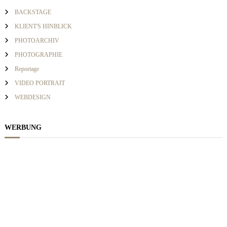
c
BACKSTAGE
h
i
KLIENT'S HINBLICK
:
PHOTOARCHIV
g
PHOTOGRAPHIE
Reportage
a
VIDEO PORTRAIT
WEBDESIGN
t
i
WERBUNG
o
n