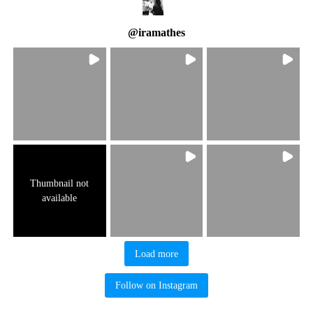
@
iramathes
Thumbnail not
available
Load more
Follow on Instagram