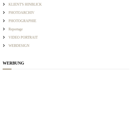
i
KLIENT'S HINBLICK
:
PHOTOARCHIV
g
PHOTOGRAPHIE
Reportage
a
VIDEO PORTRAIT
WEBDESIGN
t
WERBUNG
i
o
n