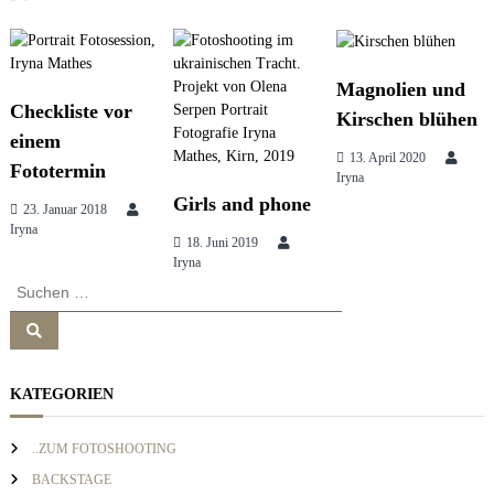
i
e
s
t
s
i
Magnolien und
o
r
Checkliste vor
Kirschen blühen
n
&
einem
b
13. April 2020
a
Fototermin
r
Iryna
a
Girls and phone
23. Januar 2018
n
g
Iryna
d
18. Juni 2019
c
Iryna
o
s
S
n
u
s
S
c
n
u
u
h
l
c
h
e
t
e
a
KATEGORIEN
i
n
n
n
n
g
a
..ZUM FOTOSHOOTING
v
c
BACKSTAGE
h