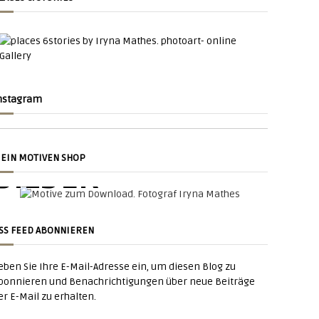
nstagram
NACHT
SU
EIN MOTIVEN SHOP
BILDER
SU
tadt Am Nacht
SS FEED ABONNIEREN
zum
eben Sie Ihre E-Mail-Adresse ein, um diesen Blog zu
Zum downloaden
bonnieren und Benachrichtigungen über neue Beiträge
er E-Mail zu erhalten.