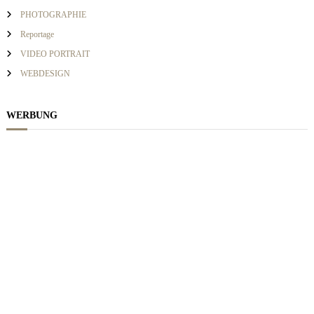
i
PHOTOGRAPHIE
g
Reportage
VIDEO PORTRAIT
a
WEBDESIGN
t
WERBUNG
i
o
n