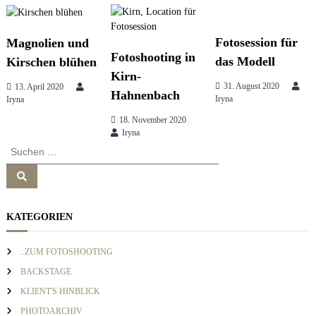
e
t
s
s
Fotosession für
Magnolien und
i
r
Fotoshooting in
das Modell
Kirschen blühen
o
Kirn-
n
31. August 2020
13. April 2020
&
a
Hahnenbach
Iryna
Iryna
b
r
18. November 2020
a
g
Iryna
n
S
d
u
s
c
S
c
o
u
n
h
c
n
h
s
e
e
u
KATEGORIEN
n
n
l
n
a
t
a
..ZUM FOTOSHOOTING
i
c
n
BACKSTAGE
v
g
h
KLIENT'S HINBLICK
:
PHOTOARCHIV