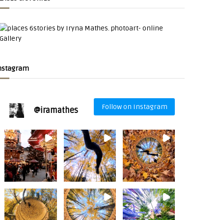
nstagram
Follow on Instagram
@
iramathes