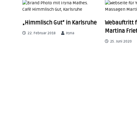
o
t
u
d
r
„Himmlisch Gut“ in Karlsruhe
Webauftritt 
o
Martina Frie
i
22. Februar 2018
Iryna
a
r
25. Juni 2020
|
g
s
e
s
s
s
n
i
o
a
n
&
v
b
r
a
i