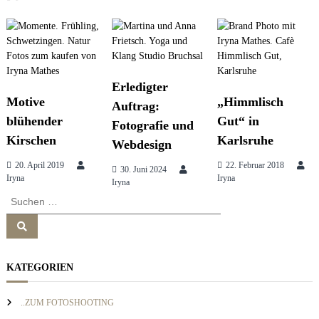
i
e
s
t
s
i
o
r
n
Erledigter
&
Motive
„Himmlisch
b
Auftrag:
a
r
blühender
Gut“ in
Fotografie und
a
Kirschen
Karlsruhe
n
g
Webdesign
d
20. April 2019
22. Februar 2018
c
30. Juni 2024
Iryna
Iryna
o
s
Iryna
n
S
s
u
n
u
S
c
l
u
h
t
c
h
a
e
i
e
KATEGORIEN
n
n
n
g
n
v
a
..ZUM FOTOSHOOTING
c