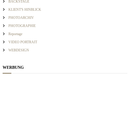
BACKSTAGE
i
h
KLIENT'S HINBLICK
:
PHOTOARCHIV
g
PHOTOGRAPHIE
a
Reportage
VIDEO PORTRAIT
t
WEBDESIGN
i
WERBUNG
o
n